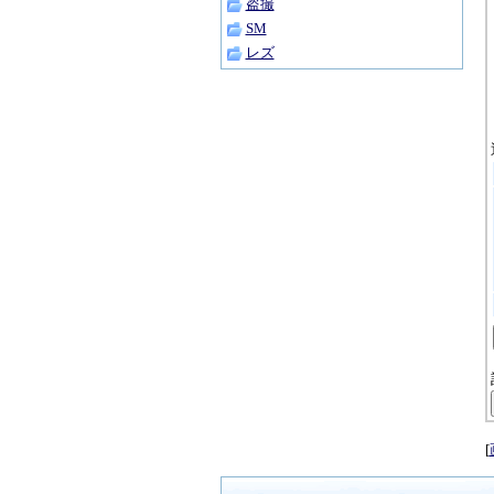
盗撮
SM
レズ
[