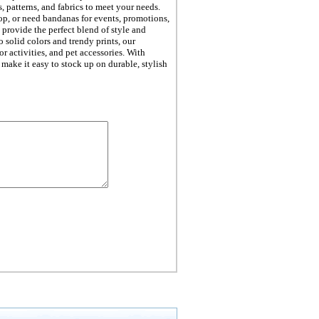
, patterns, and fabrics to meet your needs.
hop, or need bandanas for events, promotions,
provide the perfect blend of style and
o solid colors and trendy prints, our
or activities, and pet accessories. With
make it easy to stock up on durable, stylish