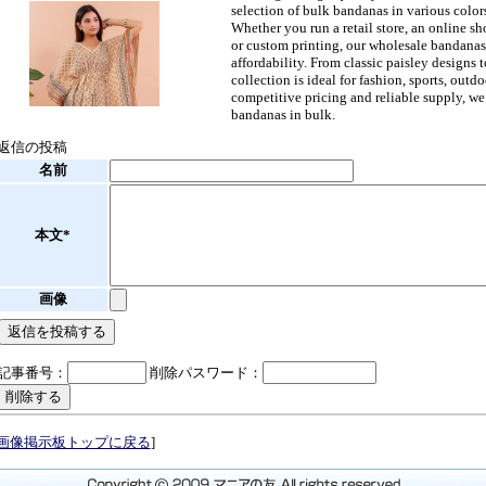
selection of bulk bandanas in various colors
Whether you run a retail store, an online s
or custom printing, our wholesale bandanas 
affordability. From classic paisley designs t
collection is ideal for fashion, sports, outdo
competitive pricing and reliable supply, we 
bandanas in bulk.
返信の投稿
名前
本文*
画像
記事番号：
削除パスワード：
画像掲示板トップに戻る
]