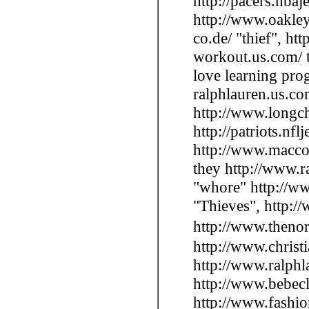
http://pacers.nba
http://www.oakley
co.de/ "thief", ht
workout.us.com/ t
love learning prog
ralphlauren.us.co
http://www.longch
http://patriots.n
http://www.maccos
they http://www.ra
"whore" http://ww
"Thieves", http:/
http://www.theno
http://www.christ
http://www.ralphl
http://www.bebeclo
http://www.fashio