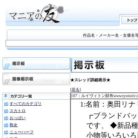
作品名・メーカー名・女優名
★スレッド詳細表示★
[
戻る
]
107：ルイヴィトン財布www.tyotoiiv.
1:名前：奥田リナ 投稿
すべてのカテゴリ
スカトロ
┏ブランドバッグ
おっぱい
です、 ◆新品
熟女
ニューハーフ
小物等いろいろ