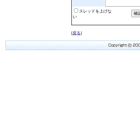
スレッドを上げな
い
[
戻る
]