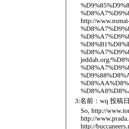
%D9%85%D9%
%D8%A7%D9%
http://www.n
%D8%A7%D9%
%D8%A7%D9%
%D8%B1%D8%
%D8%A7%D9%8
jeddah.org/
%D8%A7%D9%
%D9%88%D8%
%D8%AA%D8%
%D8%A8%D8%
3:名前：wq 投稿日：2
So, http://www.to
http://www.prada.
http://buccaneers