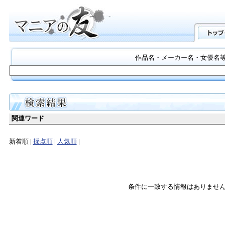
作品名・メーカー名・女優名
関連ワード
新着順 |
採点順
|
人気順
|
条件に一致する情報はありませ