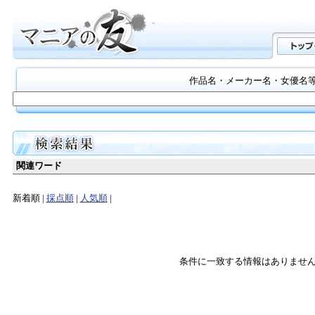
作品名・メーカー名・女優名
関連ワード
新着順 |
採点順
|
人気順
|
条件に一致する情報はありませ